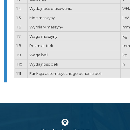
1.4
Wydajność prasowania
V/H
1.5
Moc maszyny
kW
1.6
Wymiary maszyny
mm
1.7
Waga maszyny
kg
1.8
Rozmiar beli
mm
1.9
Waga beli
kg
1.10
Wydajność beli
h
1.11
Funkcja automatycznego pchania beli