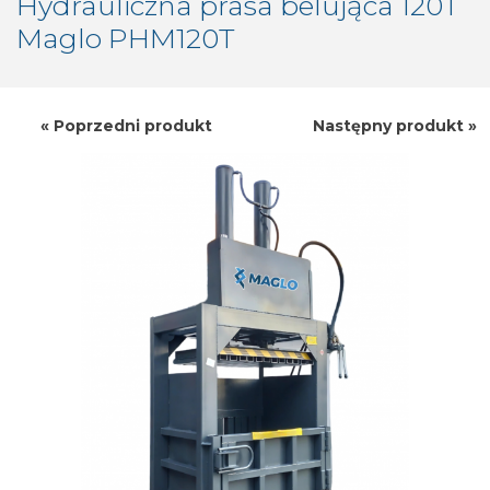
Hydrauliczna prasa belująca
120
T
Maglo PHM
120
T
« Poprzedni produkt
Następny produkt »