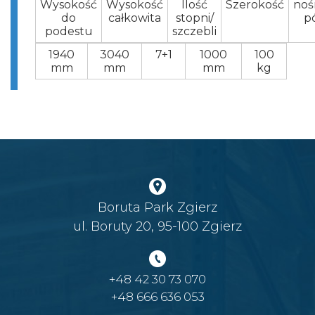
Wysokość
Wysokość
Ilość
Szerokość
noś
do
całkowita
stopni/
pó
podestu
szczebli
1940
3040
7+1
1000
100
mm
mm
mm
kg
Boruta Park Zgierz
ul. Boruty 20, 95-100 Zgierz
+48 42 30 73 070
+48 666 636 053