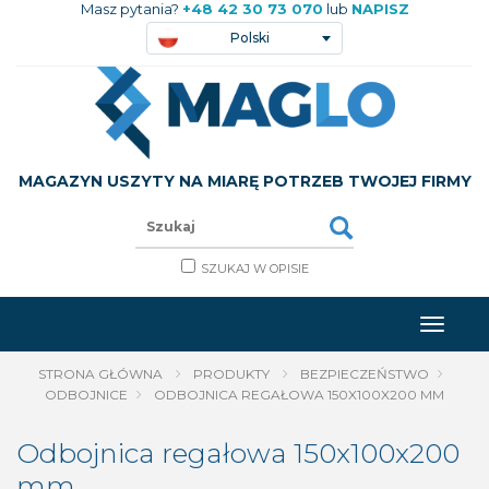
Masz pytania?
+48 42 30 73 070
lub
NAPISZ
Polski
MAGAZYN USZYTY NA MIARĘ POTRZEB TWOJEJ FIRMY
SZUKAJ W OPISIE
STRONA GŁÓWNA
PRODUKTY
BEZPIECZEŃSTWO
ODBOJNICE
ODBOJNICA REGAŁOWA 150X100X200 MM
Odbojnica regałowa
150
x
100
x
200
mm